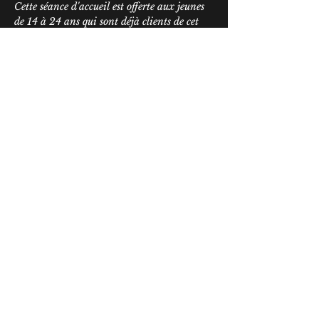
Cette séance d'accueil est offerte aux jeunes 
de 14 à 24 ans qui sont déjà clients de cet 
organisme communautaire. Nos services 
comprennent l'aide à l'immigration, la 
mise à jour des noms et des marqueurs de 
genre, ainsi que le soutien et la défense des 
droits en matière d'hébergement, de 
logement, de prestations sociales et d'emploi.
40 Rector Street,
9th Floor
New York, NY 10006
fyp@urbanjustice.org
877-716-1446